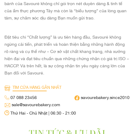
bánh của Savouré không chỉ gói trọn nét duyên dáng & tinh tế
của ẩm thực phương Tây mà còn là “biểu tượng” của lòng quan
tâm, sự chăm sóc dịu dàng Bạn muốn gửi trao.
Đặt tiêu chí “Chất lượng” là ưu tiên hàng đầu, Savouré không
ngừng cải tiến, phát triển và hoàn thiện bằng những hành động
rõ ràng và cụ thể như – Cơ sở vật chất khang trang, nhà xưởng
hiện đại và đạt tiêu chuẩn qua những chứng nhận có giá trị ISO –
HACCP. Và trên hết, là sự công nhận tin yêu ngày càng lớn của
Bạn đối với Savouré.
TÌM CỬA HÀNG GẦN NHẤT
07 088 23456
savourebakery.since2010
sale@savourebakery.com
Thứ Hai - Chủ Nhật | 06:30 - 21:00
TIN TỨC & ƯU ĐÃI