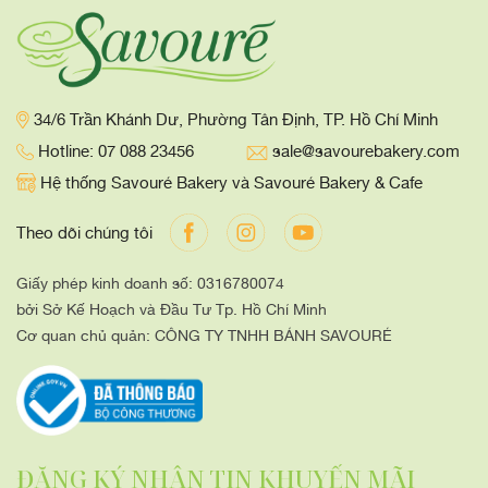
34/6 Trần Khánh Dư, Phường Tân Định, TP. Hồ Chí Minh
Hotline: 07 088 23456
sale@savourebakery.com
Hệ thống Savouré Bakery và Savouré Bakery & Cafe
Theo dõi chúng tôi
Giấy phép kinh doanh số: 0316780074
bởi Sở Kế Hoạch và Đầu Tư Tp. Hồ Chí Minh
Cơ quan chủ quản: CÔNG TY TNHH BÁNH SAVOURÉ
ĐĂNG KÝ NHẬN TIN KHUYẾN MÃI