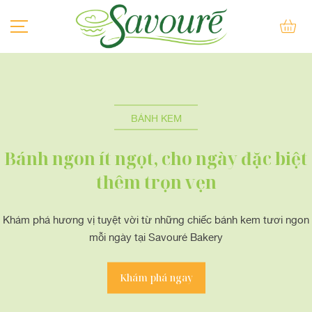
BÁNH SU KEM
BÁNH KEM
BÁNH KEM
BÁNH LẠNH
Bánh ngon ít ngọt, cho ngày đặc biệt
BÁNH NƯỚNG
thêm trọn vẹn
BÁNH QUY
Khám phá hương vị tuyệt vời từ những chiếc bánh kem tươi ngon
mỗi ngày tại Savouré Bakery
BÁNH MÌ QUE
KEM
Khám phá ngay
SẢN PHẨM KHÁC