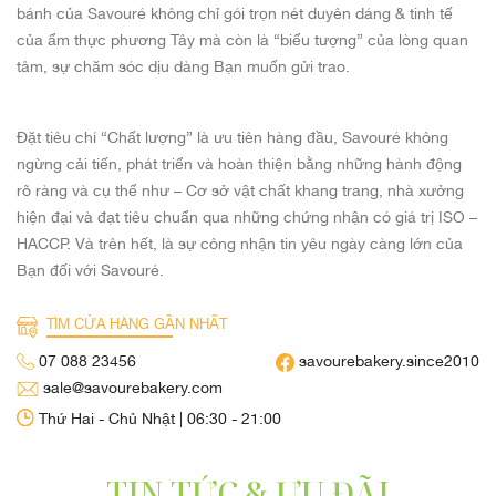
bánh của Savouré không chỉ gói trọn nét duyên dáng & tinh tế
của ẩm thực phương Tây mà còn là “biểu tượng” của lòng quan
tâm, sự chăm sóc dịu dàng Bạn muốn gửi trao.
Đặt tiêu chí “Chất lượng” là ưu tiên hàng đầu, Savouré không
ngừng cải tiến, phát triển và hoàn thiện bằng những hành động
rõ ràng và cụ thể như – Cơ sở vật chất khang trang, nhà xưởng
hiện đại và đạt tiêu chuẩn qua những chứng nhận có giá trị ISO –
HACCP. Và trên hết, là sự công nhận tin yêu ngày càng lớn của
Bạn đối với Savouré.
TÌM CỬA HÀNG GẦN NHẤT
07 088 23456
savourebakery.since2010
sale@savourebakery.com
Thứ Hai - Chủ Nhật | 06:30 - 21:00
TIN TỨC & ƯU ĐÃI