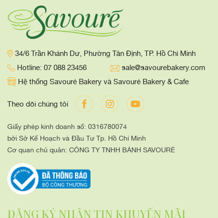
34/6 Trần Khánh Dư, Phường Tân Định, TP. Hồ Chí Minh
Hotline: 07 088 23456
sale@savourebakery.com
Hệ thống Savouré Bakery và Savouré Bakery & Cafe
Theo dõi chúng tôi
Giấy phép kinh doanh số: 0316780074
bởi Sở Kế Hoạch và Đầu Tư Tp. Hồ Chí Minh
Cơ quan chủ quản: CÔNG TY TNHH BÁNH SAVOURÉ
ĐĂNG KÝ NHẬN TIN KHUYẾN MÃI