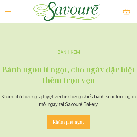
BÁNH SU KEM
BÁNH KEM
BÁNH KEM
BÁNH LẠNH
Bánh ngon ít ngọt, cho ngày đặc biệt
BÁNH NƯỚNG
thêm trọn vẹn
BÁNH QUY
Khám phá hương vị tuyệt vời từ những chiếc bánh kem tươi ngon
mỗi ngày tại Savouré Bakery
BÁNH MÌ QUE
KEM
Khám phá ngay
SẢN PHẨM KHÁC