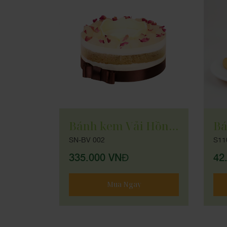
Bánh Pudding Matcha Lava
Bánh kem Vải Hồng Bá Tước
SN-BV 002
S11
335.000 VNĐ
42
Mua Ngay