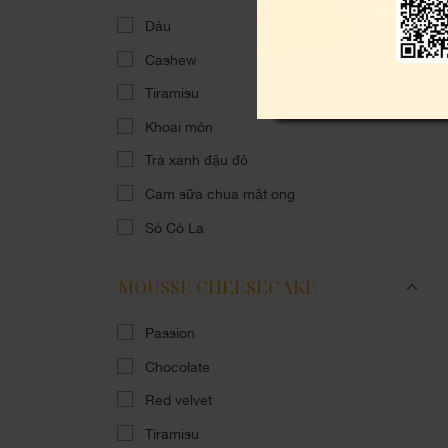
Dâu
Cashew
Tiramisu
Khoai môn
Trà xanh đậu đỏ
Cam sữa chua mật ong
Sô Cô La
MOUSSE CHEESECAKE
Passion
Chocolate
Red velvet
Tiramisu