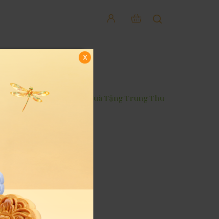
x
m
Sản Phẩm Khác
Quà Tặng Trung Thu