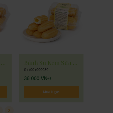
Bánh Su Kem Sữa Cà Phê Muối
Bánh Su Kem Sữa Chanh Dây
Bánh 
S11001000030
KH033
36.000 VNĐ
345.00
Mua Ngay