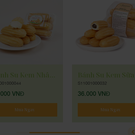
Bánh Su Kem Nhân Vải
001000044
S11001000032
.000 VNĐ
36.000 VNĐ
Mua Ngay
Mua Ngay