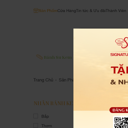
Sản Phẩm
Cửa Hàng
Tin tức & Ưu đãi
Thành Viên
Bánh Su Kem
Bánh Kem
Bánh L
Trang Chủ
Sản Phẩm
›
NHÂN BÁNH KEM
Bắp
Thơm