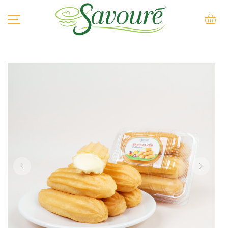
BÁNH SU KEM
BÁNH KEM
BÁNH LẠNH
BÁNH NƯỚNG
BÁNH QUY
BÁNH MÌ QUE
KEM
SẢN PHẨM KHÁC