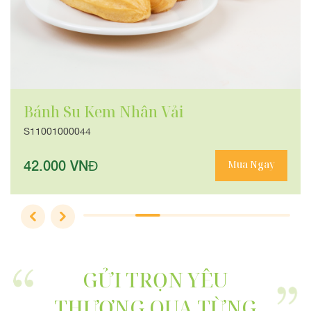
ân Vải
Bánh Su Kem Sữa 
S11001000032
36.000 VNĐ
Mua Ngay
GỬI TRỌN YÊU
THƯƠNG QUA TỪNG