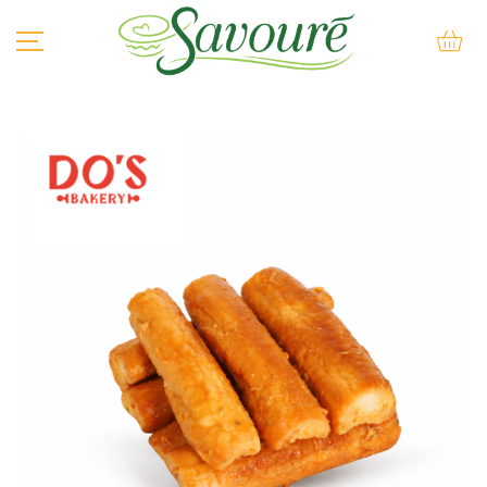
BÁNH SU KEM
BÁNH KEM
BÁNH LẠNH
BÁNH NƯỚNG
BÁNH QUY
BÁNH MÌ QUE
KEM
SẢN PHẨM KHÁC