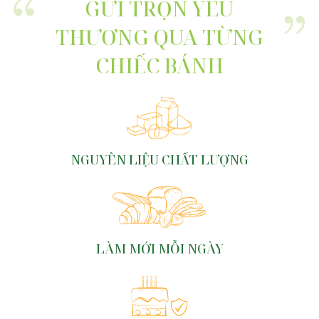
GỬI TRỌN YÊU
THƯƠNG QUA TỪNG
CHIẾC BÁNH
NGUYÊN LIỆU CHẤT LƯỢNG
LÀM MỚI MỖI NGÀY