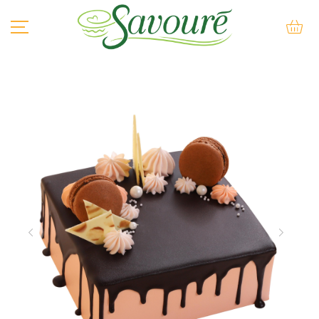
BÁNH SU KEM
BÁNH KEM
BÁNH LẠNH
BÁNH NƯỚNG
BÁNH QUY
BÁNH MÌ QUE
KEM
SẢN PHẨM KHÁC