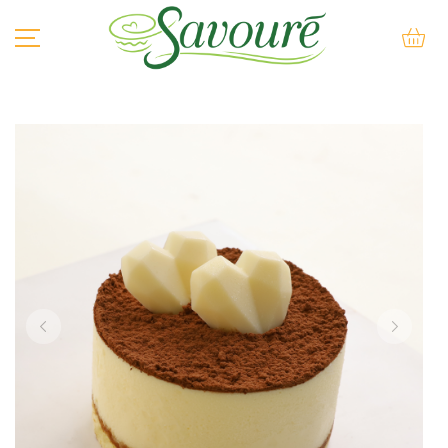
BÁNH SU KEM
BÁNH KEM
BÁNH LẠNH
BÁNH NƯỚNG
BÁNH QUY
BÁNH MÌ QUE
KEM
SẢN PHẨM KHÁC