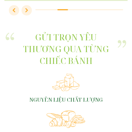
GỬI TRỌN YÊU
THƯƠNG QUA TỪNG
CHIẾC BÁNH
NGUYÊN LIỆU CHẤT LƯỢNG